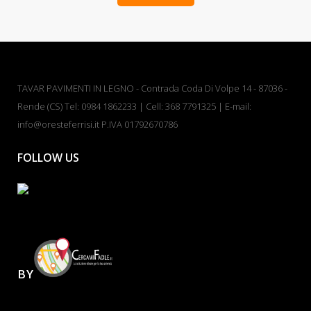
TAVAR PAVIMENTI IN LEGNO - Contrada Coda Di Volpe 14 - 87036 -
Rende (CS) Tel: 0984 1862233 | Cell: 368 7791325 | E-mail:
info@oresteferrisi.it P.IVA 01792670786
FOLLOW US
BY