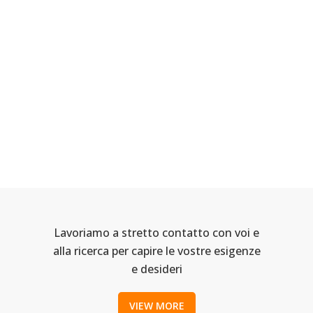
Legno lavori
TAVOLATO CORTE DEL ROVERE
ZOOM
VIEW
Legno lavori
TERMO PARQUET
ZOOM
VIEW
Legno lavori
Lavoriamo a stretto contatto con voi e
alla ricerca per capire le vostre esigenze
e desideri
VIEW MORE