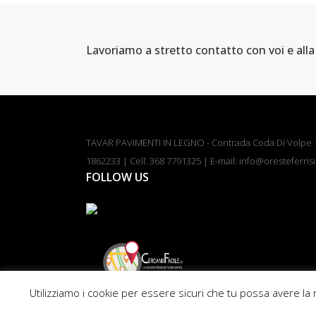
Lavoriamo a stretto contatto con voi e alla 
TAVAR PAVIMENTI IN LEGNO - Contrada Coda Di Volpe 14
1862233 | Cell: 368 7791325 | E-mail: info@oresteferrisi
FOLLOW US
BY
Utilizziamo i cookie per essere sicuri che tu possa avere la 