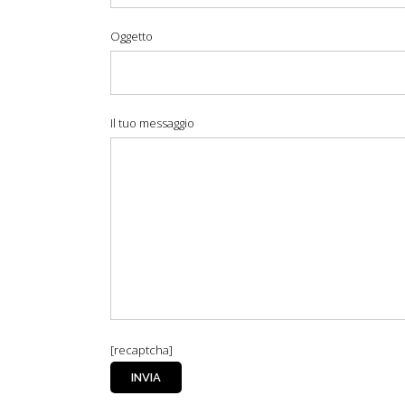
Oggetto
Il tuo messaggio
[recaptcha]