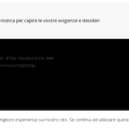
ricerca per capire le vostre esigenze e desideri
 - 87036 - Rende (CS) Tel: 0984
.it P.IVA 01792670786
migliore esperienza sul nostro sito. Se continui ad utilizzare questo